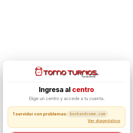
Ingresa al
centro
Elige un centro y accede a tu cuenta.
1 servidor con problemas:
bookandcome.com
Ver diagnóstico